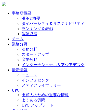
事務所概要
沿革&概要
ダイバーシティ＆サステナビリティ
ランキング＆表彰
認証取得
チーム
業務分野
法務分野
スタートアップ
産業分野
インターナショナル＆アジアデスク
最新情報
ニュース
インフォセンター
メディアライブラリー
UPC
出願人のための重要な情報
よくある質問
UPC アップデート