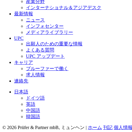
産業分野
インターナショナル＆アジアデスク
最新情報
ニュース
インフォセンター
メディアライブラリー
UPC
出願人のための重要な情報
よくある質問
UPC アップデート
キャリア
プルーファーで働く
求人情報
連絡先
日本語
ドイツ語
英語
中国語
韓国語
© 2026 Prüfer & Partner mbB, ミュンヘン |
ホーム
刊記
個人情