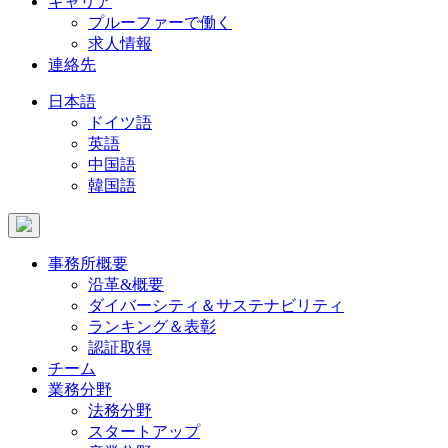
キャリア
プルーファーで働く
求人情報
連絡先
日本語
ドイツ語
英語
中国語
韓国語
事務所概要
沿革&概要
ダイバーシティ＆サステナビリティ
ランキング＆表彰
認証取得
チーム
業務分野
法務分野
スタートアップ